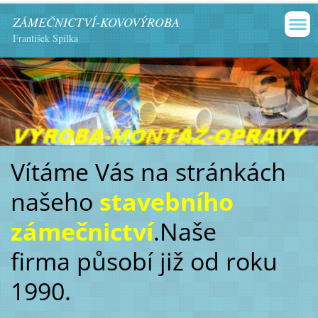
ZÁMEČNICTVÍ-KOVOVÝROBA
František Spilka
Vítáme Vás na stránkách
našeho
stavebního
zámečnictví
.Naše
firma působí již od roku
1990.